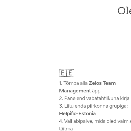
Ole
🇪🇪
Tõmba alla
Zelos Team
Management
äpp
Pane end vabatahtlikuna kirja
Liitu enda piirkonna grupiga:
Helpific-Estonia
Vali abipalve, mida oled valmi
täitma