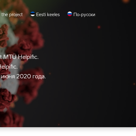
 the project
Eesti keeles
По-русски
t MTÜ Helpific.
lpific.
 июня 2020 года.