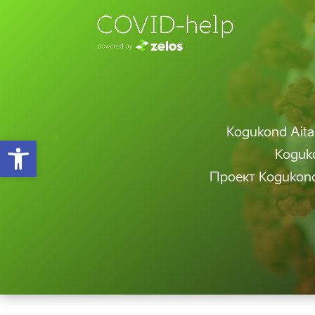
Kogukond Aitab
Open toolbar
Koguko
Проект Kogukond