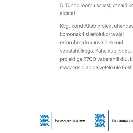
Tunne rõõmu sellest, et said k
aidata!
Kogukond Aitab projekt ühenda
koroonakriisi eriolukorra ajal
riskirühma kuuluvaid isikuid
vabatahtlikega.
Kahe kuu jooksul 
projektiga 2700 vabatahtlikku, 
reageerisid abipalvetele üle Eesti