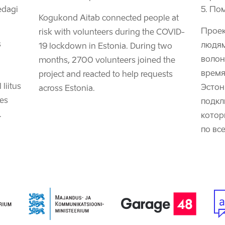
edagi
Пом
Kogukond Aitab connected people at
Проек
risk with volunteers during the COVID-
s
людям
19 lockdown in Estonia.
During two
волон
months, 2700 volunteers joined the
время
project and reacted to help requests
liitus
Эстон
across Estonia.
kes
подкл
.
котор
по все