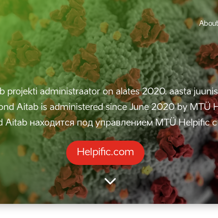
About
 projekti administraator on alates 2020. aasta juunis
nd Aitab is administered since June 2020 by MTÜ He
 Aitab находится под управлением MTÜ Helpific с
Helpific.com
3