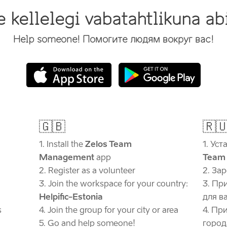
 kellelegi vabatahtlikuna ab
Help someone! Помогите людям вокруг вас!
🇬🇧
🇷
Install the
Zelos Team
Уст
Management
app
Team
Register as a volunteer
Зар
Join the workspace for your country:
При
Helpific-Estonia
для в
s
Join the group for your city or area
При
Go and help someone!
город