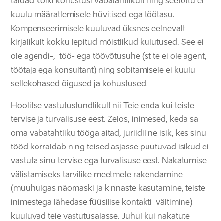
täidad kõiki kohustusi vabatahtlikult ning seetõttu ei
kuulu määratlemisele hüvitised ega töötasu.
Kompenseerimisele kuuluvad üksnes eelnevalt
kirjalikult kokku lepitud mõistlikud kulutused. See ei
ole agendi-, töö- ega töövõtusuhe (st te ei ole agent,
töötaja ega konsultant) ning sobitamisele ei kuulu
sellekohased õigused ja kohustused.
Hoolitse vastutustundlikult nii Teie enda kui teiste
tervise ja turvalisuse eest. Zelos, inimesed, keda sa
oma vabatahtliku tööga aitad, juriidiline isik, kes sinu
tööd korraldab ning teised asjasse puutuvad isikud ei
vastuta sinu tervise ega turvalisuse eest. Nakatumise
välistamiseks tarvilike meetmete rakendamine
(muuhulgas näomaski ja kinnaste kasutamine, teiste
inimestega lähedase füüsilise kontakti vältimine)
kuuluvad teie vastutusalasse. Juhul kui nakatute