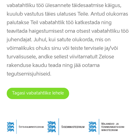
vabatahtliku töö ülesannete täidesaatmise käigus,
kuulub vastutus täies ulatuses Teile. Antud olukorras
palutakse Teil vabatahtlik töö katkestada ning
teavitada haigestumisest oma otsest vabatahtliku töö
juhendajat. Juhul, kui satute olukorda, mis on
võimalikuks ohuks sinu või teiste tervisele ja/või
turvalisusele, andke sellest viivitamatult
Zelose
rakenduse kaudu
teada ning jää ootama
tegutsemisjuhiseid.
Tagasi vabatahtlike lehele